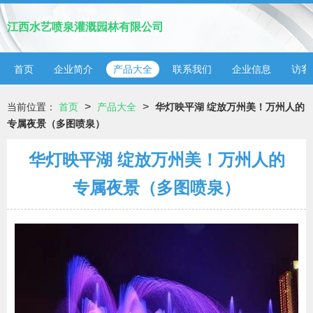
江西水艺喷泉灌溉园林有限公司
首页
企业简介
产品大全
联系我们
企业信息
访客
>
>
当前位置：
首页
产品大全
华灯映平湖 绽放万州美！万州人的
专属夜景（多图喷泉）
华灯映平湖 绽放万州美！万州人的
专属夜景（多图喷泉）